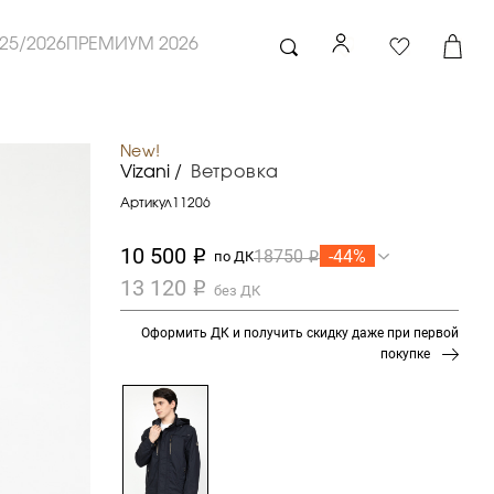
25/2026
ПРЕМИУМ 2026
New!
Vizani /
Ветровка
Артикул
11206
10 500
-44%
18750
i
по ДК
i
13 120
i
без ДК
Оформить ДК и получить скидку даже при первой
покупке