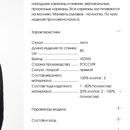
нагрудные карманы и нижние, вертикальные,
прорезные карманы. Все карманы застегиваются
на молнию. Манжеты рукавов - на кнопку. По низу
изделия проложена кулиса.
Характеристики
Сезон
лето
Длина изделия по спинке,
80
см
Бренд
VIZANI
Страна производства
РОССИЯ
Силуэт, покрой
прямой
Состав верхнего
100% хлопок
материала
Состав подкладочного
1 - 80% полиэстер
материала
20% хлопок; 2 - 100%
полиэстер
Параметры модели
Состав и уход