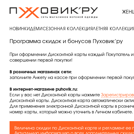
ЖЕН
НОВИНКИ
ДЕМИСЕЗОННАЯ КОЛЛЕКЦИЯ
ЛЕТНЯЯ КОЛЛЕКЦИ
Программа скидок и бонусов Пуховик’ру
При оформлении Дисконтной карты каждый Покупатель им
совершении первой покупки!
В розничных магазинах сети:
заполните Анкету на кассе при оформлении первой покуп
В интернет-магазине puhovik.ru:
Если у вас нет Дисконтной карты нажмите
Зарегистриров
Дисконтной карты. Дисконтная карта автоматически акти
Для применения электронной Дисконтной карты в рознич
номер карты, который можно уточнить в Личном кабинете.
Величина скидки по Дисконтной карте и регламент ее 
Актуальную информацию о всех дополнительных скидка