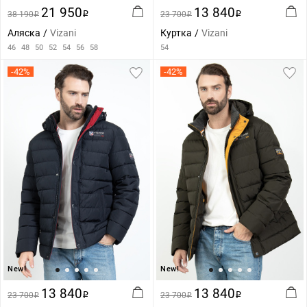
21 950
13 840
38 190
i
23 700
i
i
i
Аляска
Vizani
Куртка
Vizani
46
48
50
52
54
56
58
54
-42%
-42%
New!
New!
13 840
13 840
23 700
i
23 700
i
i
i