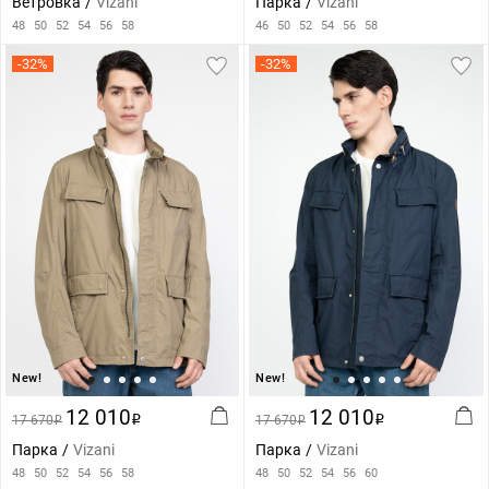
Ветровка
Vizani
Парка
Vizani
48
50
52
54
56
58
46
50
52
54
56
58
-32%
-32%
New!
New!
12 010
12 010
17 670
i
17 670
i
i
i
Парка
Vizani
Парка
Vizani
48
50
52
54
56
58
48
50
52
54
56
60