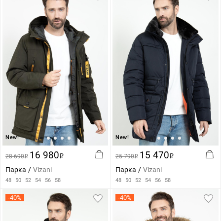
New!
New!
16 980
15 470
28 690
i
25 790
i
i
i
Парка
Vizani
Парка
Vizani
48
50
52
54
56
58
48
50
52
54
56
58
-40%
-40%