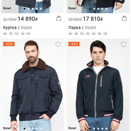
New!
New!
14 890
17 810
23 790
i
30 500
i
i
i
Куртка
Vizani
Парка
Vizani
48
50
52
54
58
46
48
50
52
54
56
58
-43%
-44%
New!
New!