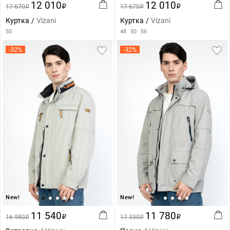
12 010
12 010
17 670
i
17 670
i
i
i
Куртка
Vizani
Куртка
Vizani
50
48
50
56
-32%
-32%
New!
New!
11 540
11 780
16 980
i
17 330
i
i
i