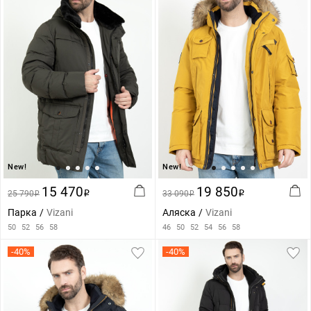
New!
New!
15 470
19 850
25 790
i
33 090
i
i
i
Парка
Vizani
Аляска
Vizani
50
52
56
58
46
50
52
54
56
58
-40%
-40%