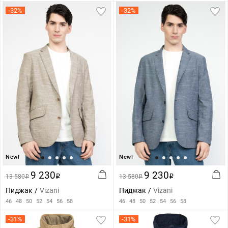
-32%
-32%
New!
New!
9 230
9 230
13 580
i
13 580
i
i
i
Пиджак
Vizani
Пиджак
Vizani
46
48
50
52
54
56
58
46
48
50
52
54
56
58
-31%
-31%