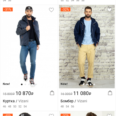
54
56
50
52
54
56
58
-31%
-32%
New!
New!
10 870
11 080
15 800
i
16 300
i
i
i
Куртка
Vizani
Бомбер
Vizani
46
48
50
52
54
48
54
56
-45%
-32%