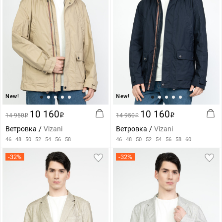
New!
New!
10 160
10 160
14 950
i
14 950
i
i
i
Ветровка
Vizani
Ветровка
Vizani
46
48
50
52
54
56
58
46
48
50
52
54
56
58
60
-32%
-32%