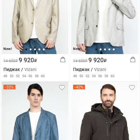
New!
New!
9 920
9 920
14 600
i
14 600
i
i
i
Пиджак
Vizani
Пиджак
Vizani
48
50
52
54
56
58
60
48
50
52
54
56
58
60
-32%
-42%