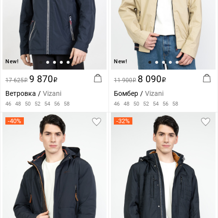
New!
New!
9 870
8 090
17 625
i
11 900
i
i
i
Ветровка
Vizani
Бомбер
Vizani
46
48
50
52
54
56
58
46
48
50
52
54
56
58
-40%
-32%