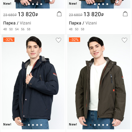
New!
New!
13 820
13 820
23 680
i
23 680
i
i
i
Парка
Vizani
Парка
Vizani
48
50
54
56
58
48
50
58
-32%
-32%
New!
New!