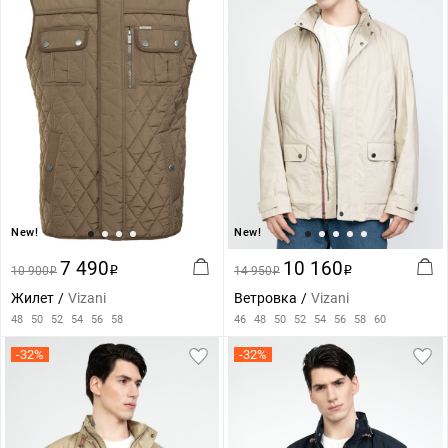
New!
New!
7 490
10 160
10 900
i
14 950
i
i
i
Жилет
Vizani
Ветровка
Vizani
48
50
52
54
56
58
46
48
50
52
54
56
58
60
-32%
-32%