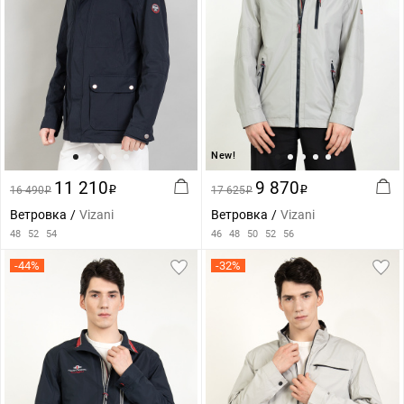
New!
11 210
9 870
16 490
i
17 625
i
i
i
Ветровка
Vizani
Ветровка
Vizani
48
52
54
46
48
50
52
56
-44%
-32%