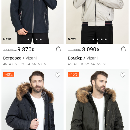
New!
New!
9 870
8 090
17 625
i
11 900
i
i
i
Ветровка
Vizani
Бомбер
Vizani
46
48
50
52
54
56
58
60
46
48
50
52
54
56
58
-40%
-40%