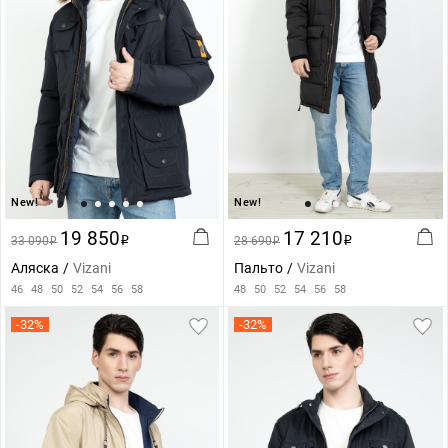
New!
New!
19 850
17 210
33 090
i
28 690
i
i
i
Аляска
Vizani
Пальто
Vizani
46
48
50
52
54
56
58
48
50
52
54
56
58
-32%
-32%