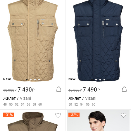
New!
New!
7 490
7 490
10 900
i
10 900
i
i
i
Жилет
Vizani
Жилет
Vizani
48
50
52
54
56
58
60
50
52
54
56
60
-31%
-32%