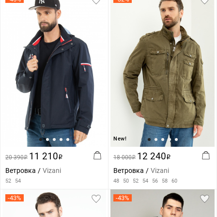
New!
11 210
12 240
20 390
i
18 000
i
i
i
Ветровка
Vizani
Ветровка
Vizani
52
54
48
50
52
54
56
58
60
-43%
-43%