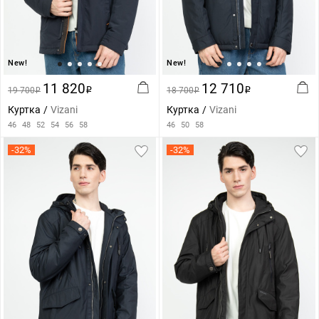
New!
New!
11 820
12 710
19 700
i
18 700
i
i
i
Куртка
Vizani
Куртка
Vizani
46
48
52
54
56
58
46
50
58
-32%
-32%