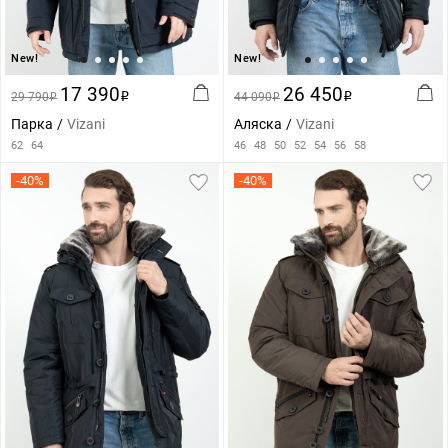
New!
New!
17 390
26 450
29 790
i
44 090
i
i
i
Парка
Vizani
Аляска
Vizani
62
64
46
48
50
52
54
56
58
-40%
-40%