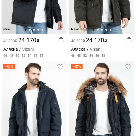
New!
New!
24 170
24 170
40 290
i
40 290
i
i
i
Аляска
Vizani
Аляска
Vizani
46
48
50
52
54
56
58
46
48
52
54
56
58
-42%
-40%