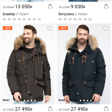
13 050
9 030
22 990
i
16 125
i
i
i
Бомбер
Vizani
Ветровка
Vizani
48
50
52
54
56
58
60
62
48
50
52
54
56
58
60
-42%
-42%
New!
New!
27 490
27 490
47 730
i
47 730
i
i
i