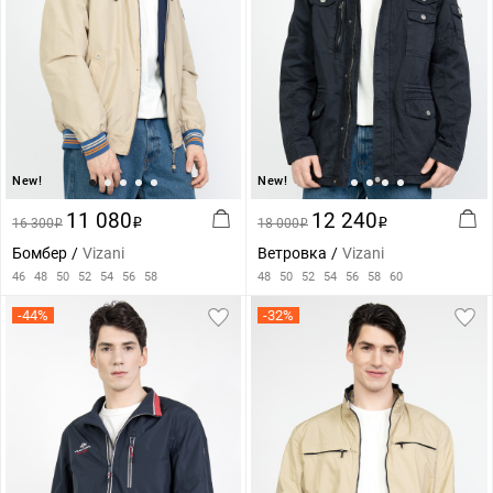
New!
New!
11 080
12 240
16 300
i
18 000
i
i
i
Бомбер
Vizani
Ветровка
Vizani
46
48
50
52
54
56
58
48
50
52
54
56
58
60
-44%
-32%