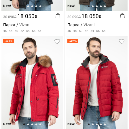
New!
New!
18 050
18 050
30 090
i
30 090
i
i
i
Парка
Vizani
Парка
Vizani
46
48
50
52
54
56
58
46
48
50
52
54
56
58
-43%
-42%
New!
New!