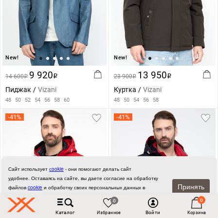
New!
New!
9 920
13 950
14 600
i
23 900
i
i
i
Пиджак
Vizani
Куртка
Vizani
48
50
52
54
56
58
60
48
50
54
56
58
-41%
-41%
Сайт использует
сookie
- они помогают делать сайт
удобнее.
Оставаясь на сайте, вы даете согласие на обработку
Принять
файлов
cookie
и обработку своих персональных данных в
соответствии с
Соглашением об обработке персональных данных.
0
0
Каталог
Войти
Избранное
Корзина