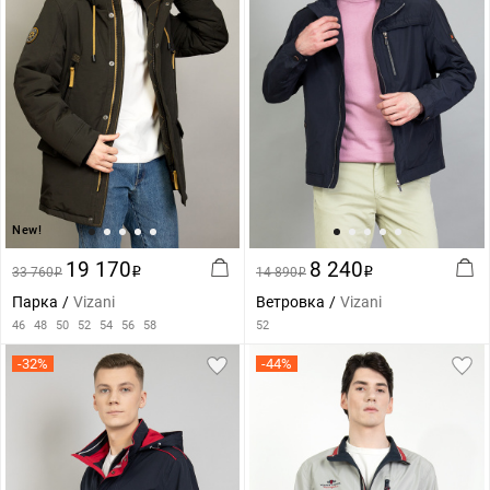
New!
19 170
8 240
33 760
i
14 890
i
i
i
Парка
Vizani
Ветровка
Vizani
46
48
50
52
54
56
58
52
-32%
-44%