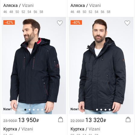
Аляска
Vizani
Аляска
Vizani
46
48
50
52
54
56
58
46
48
50
52
54
56
58
-42%
-40%
New!
New!
13 950
13 320
23 900
i
22 200
i
i
i
Куртка
Vizani
Куртка
Vizani