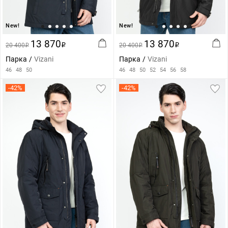
New!
New!
13 870
13 870
20 400
i
20 400
i
i
i
Парка
Vizani
Парка
Vizani
46
48
50
46
48
50
52
54
56
58
-42%
-42%