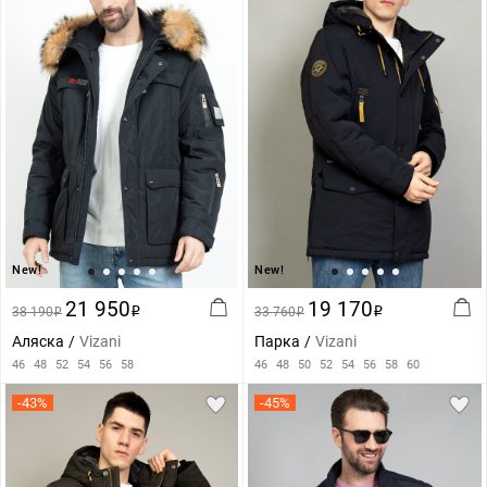
New!
New!
21 950
19 170
38 190
i
33 760
i
i
i
Аляска
Vizani
Парка
Vizani
46
48
52
54
56
58
46
48
50
52
54
56
58
60
-43%
-45%