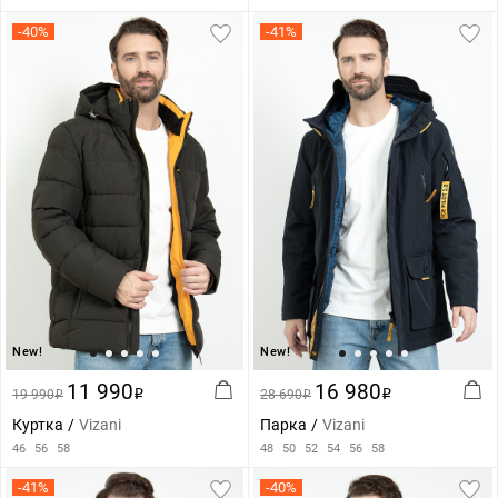
-40%
-41%
New!
New!
11 990
16 980
19 990
i
28 690
i
i
i
Куртка
Vizani
Парка
Vizani
46
56
58
48
50
52
54
56
58
-41%
-40%