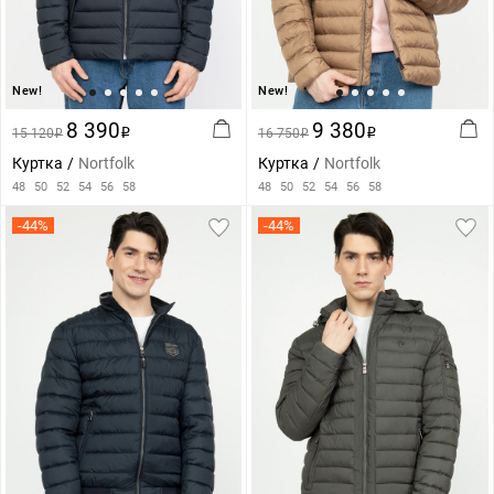
New!
New!
8 390
9 380
15 120
i
16 750
i
i
i
Куртка
Nortfolk
Куртка
Nortfolk
48
50
52
54
56
58
48
50
52
54
56
58
-44%
-44%