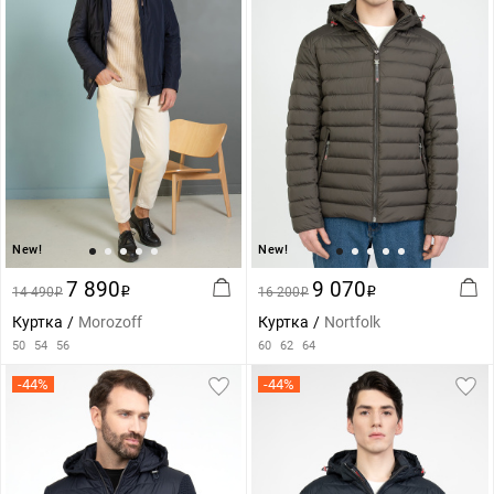
New!
New!
7 890
9 070
14 490
i
16 200
i
i
i
Куртка
Morozoff
Куртка
Nortfolk
50
54
56
60
62
64
-44%
-44%