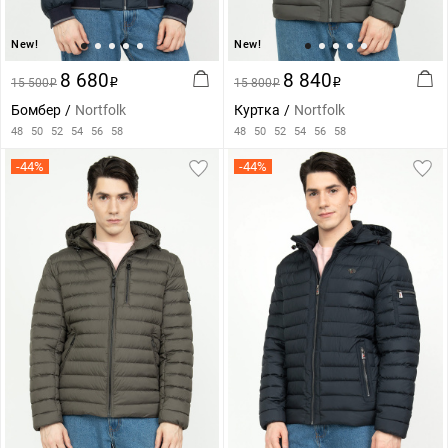
New!
New!
8 680
8 840
15 500
i
15 800
i
i
i
Бомбер
Nortfolk
Куртка
Nortfolk
48
50
52
54
56
58
48
50
52
54
56
58
-44%
-44%