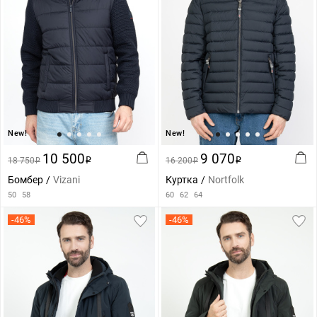
New!
New!
10 500
9 070
18 750
i
16 200
i
i
i
Бомбер
Vizani
Куртка
Nortfolk
50
58
60
62
64
-46%
-46%