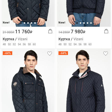
New!
New!
11 760
7 980
21 000
i
14 250
i
i
i
Куртка
Vizani
Куртка
Vizani
48
50
52
54
56
58
60
48
50
52
54
56
58
60
-44%
-44%