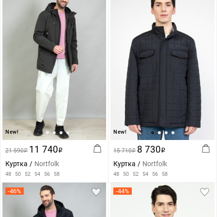
New!
New!
11 740
8 730
21 590
i
15 710
i
i
i
Куртка
Nortfolk
Куртка
Nortfolk
48
50
52
54
56
58
48
50
52
54
56
58
-46%
-44%