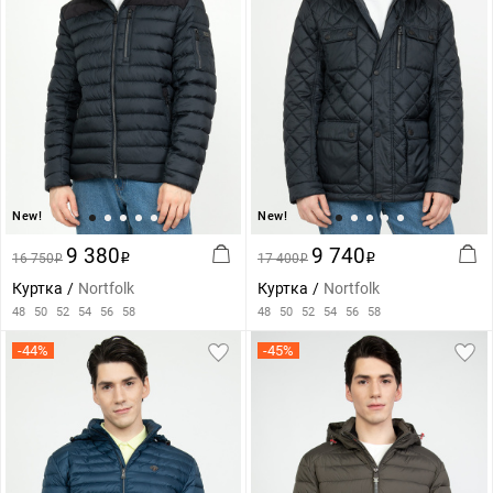
New!
New!
9 380
9 740
16 750
i
17 400
i
i
i
Куртка
Nortfolk
Куртка
Nortfolk
48
50
52
54
56
58
48
50
52
54
56
58
-44%
-45%