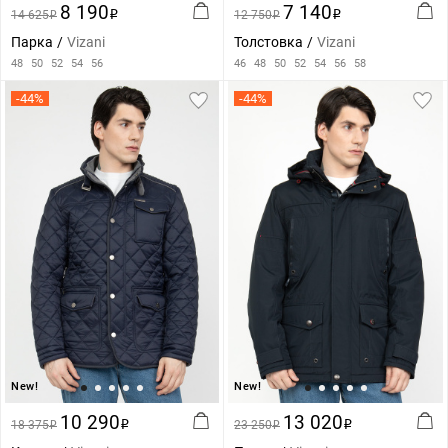
8 190
7 140
14 625
i
12 750
i
i
i
Парка
Vizani
Толстовка
Vizani
48
50
52
54
56
46
48
50
52
54
56
58
-44%
-44%
New!
New!
10 290
13 020
18 375
i
23 250
i
i
i