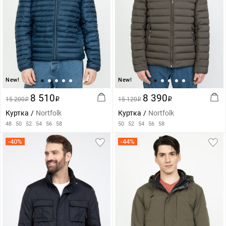
New!
New!
8 510
8 390
15 200
i
15 120
i
i
i
Куртка
Nortfolk
Куртка
Nortfolk
48
50
52
54
56
58
50
52
54
56
58
-40%
-44%