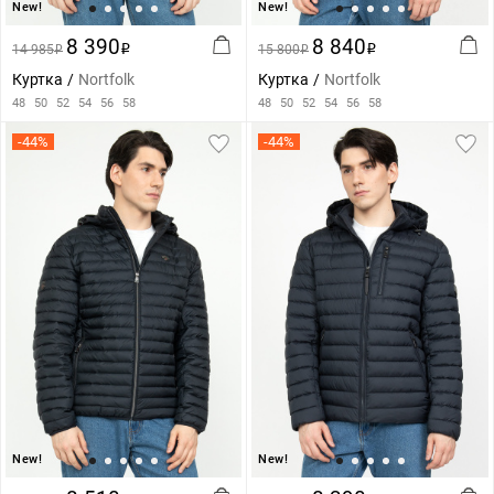
New!
New!
8 390
8 840
14 985
i
15 800
i
i
i
Куртка
Nortfolk
Куртка
Nortfolk
48
50
52
54
56
58
48
50
52
54
56
58
-44%
-44%
New!
New!