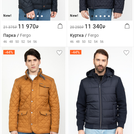
New!
New!
11 970
11 340
21 375
i
20 250
i
i
i
Парка
Fergo
Куртка
Fergo
46
48
50
52
54
56
46
48
50
52
54
56
-44%
-44%