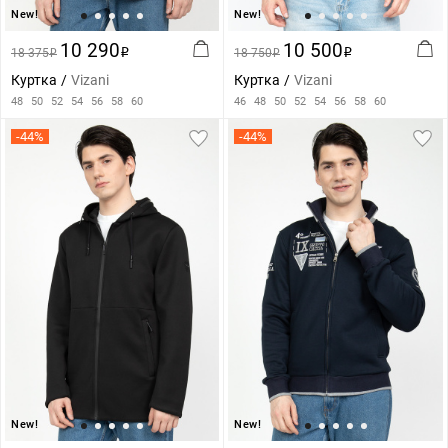
New!
New!
10 290
10 500
18 375
i
18 750
i
i
i
Куртка
Vizani
Куртка
Vizani
48
50
52
54
56
58
60
46
48
50
52
54
56
58
60
-44%
-44%
New!
New!