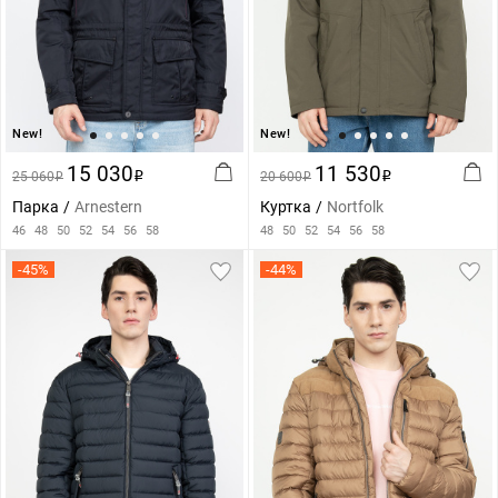
New!
New!
15 030
11 530
25 060
i
20 600
i
i
i
Парка
Arnestern
Куртка
Nortfolk
46
48
50
52
54
56
58
48
50
52
54
56
58
-45%
-44%