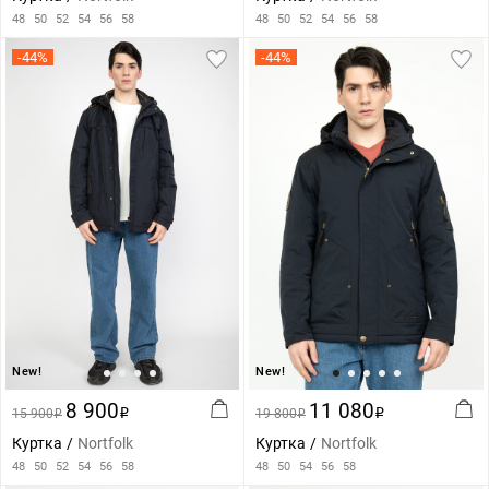
48
50
52
54
56
58
48
50
52
54
56
58
-44%
-44%
New!
New!
8 900
11 080
15 900
i
19 800
i
i
i
Куртка
Nortfolk
Куртка
Nortfolk
48
50
52
54
56
58
48
50
54
56
58