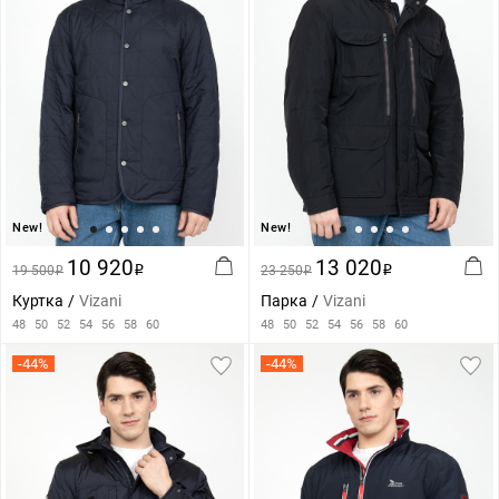
New!
New!
10 920
13 020
19 500
i
23 250
i
i
i
Куртка
Vizani
Парка
Vizani
48
50
52
54
56
58
60
48
50
52
54
56
58
60
-44%
-44%