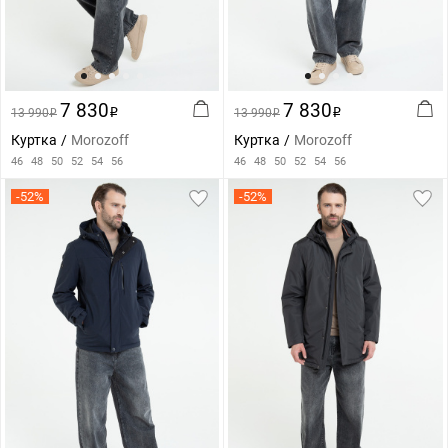
7 830
7 830
13 990
i
13 990
i
i
i
Куртка
Morozoff
Куртка
Morozoff
46
48
50
52
54
56
46
48
50
52
54
56
-52%
-52%