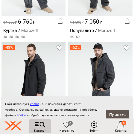
6 760
7 050
14 090
i
14 690
i
i
i
Куртка
Morozoff
Полупальто
Morozoff
48
50
56
58
48
50
-48%
-52%
Сайт использует
сookie
- они помогают делать сайт
удобнее.
Оставаясь на сайте, вы даете согласие на обработку
Принять
файлов
cookie
и обработку своих персональных данных в
соответствии с
Соглашением об обработке персональных данных.
0
0
Каталог
Войти
Избранное
Корзина