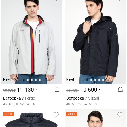
New!
New!
11 130
10 500
19 875
i
18 750
i
i
i
Ветровка
Fergo
Ветровка
Vizani
46
48
50
52
54
56
48
50
52
54
56
58
-44%
-44%