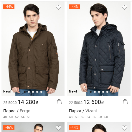
-44%
-44%
New!
New!
14 280
12 600
25 500
i
22 500
i
i
i
Парка
Fergo
Парка
Vizani
48
50
52
54
56
48
50
52
54
56
58
60
-46%
-44%