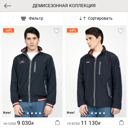
ДЕМИСЕЗОННАЯ КОЛЛЕКЦИЯ
Фильтр
Сортировать
-44%
-44%
New!
New!
9 030
11 130
16 125
i
19 875
i
i
i