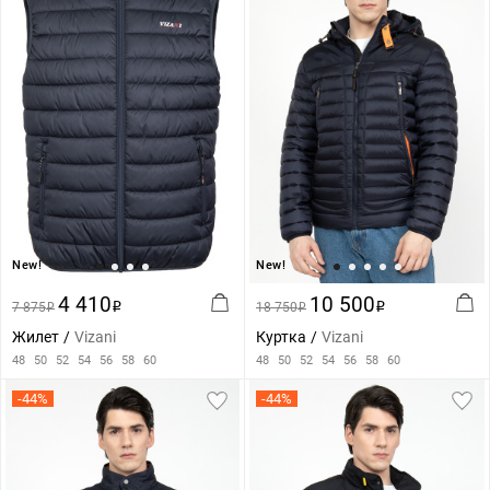
New!
New!
4 410
10 500
7 875
i
18 750
i
i
i
Жилет
Vizani
Куртка
Vizani
48
50
52
54
56
58
60
48
50
52
54
56
58
60
-44%
-44%