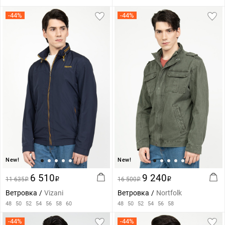
-44%
-44%
New!
New!
6 510
9 240
11 635
i
16 500
i
i
i
Ветровка
Vizani
Ветровка
Nortfolk
48
50
52
54
56
58
60
48
50
52
54
56
58
-44%
-44%