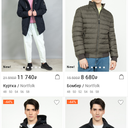
New!
New!
11 740
8 680
21 590
i
15 500
i
i
i
Куртка
Nortfolk
Бомбер
Nortfolk
48
50
54
56
58
48
50
52
54
56
58
-44%
-44%