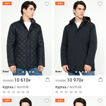
-44%
-44%
New!
New!
10 610
10 970
18 950
i
19 600
i
i
i
Куртка
Nortfolk
Куртка
Nortfolk
48
50
52
54
56
58
48
50
52
54
56
58
-44%
-44%