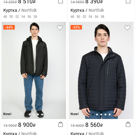
8 510
8 390
15 200
i
14 985
i
i
i
Куртка
Nortfolk
Куртка
Nortfolk
48
50
52
54
56
58
48
50
52
54
56
58
-44%
-45%
New!
New!
8 900
8 560
15 900
i
15 430
i
i
i
Куртка
Nortfolk
Куртка
Nortfolk