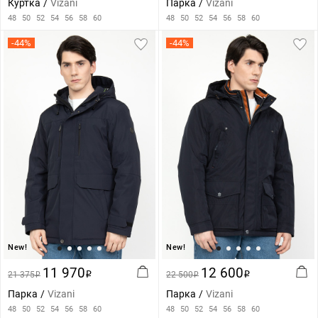
Куртка
Vizani
Парка
Vizani
48
50
52
54
56
58
60
48
50
52
54
56
58
60
-44%
-44%
New!
New!
11 970
12 600
21 375
i
22 500
i
i
i
Парка
Vizani
Парка
Vizani
48
50
52
54
56
58
60
48
50
52
54
56
58
60