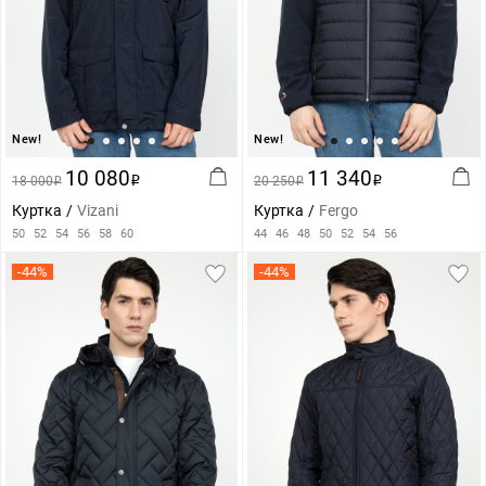
New!
New!
10 080
11 340
18 000
i
20 250
i
i
i
Куртка
Vizani
Куртка
Fergo
50
52
54
56
58
60
44
46
48
50
52
54
56
-44%
-44%