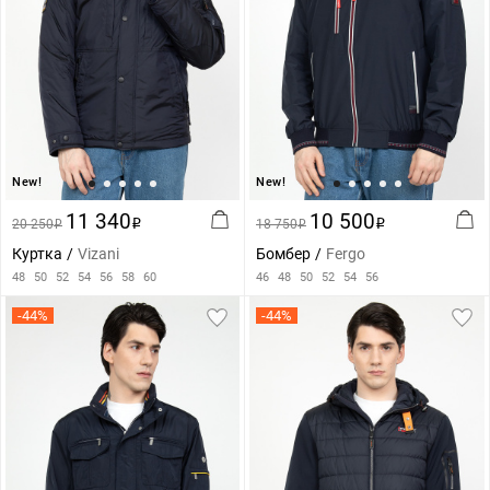
New!
New!
11 340
10 500
20 250
i
18 750
i
i
i
Куртка
Vizani
Бомбер
Fergo
48
50
52
54
56
58
60
46
48
50
52
54
56
-44%
-44%