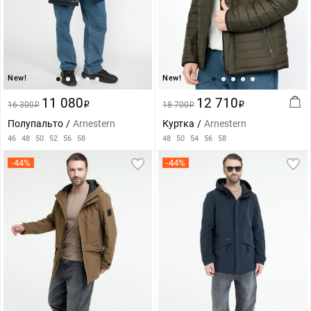
New!
New!
11 080
12 710
16 300
i
18 700
i
i
i
Полупальто
Arnestern
Куртка
Arnestern
46
48
50
52
56
58
48
50
54
56
58
-44%
-44%