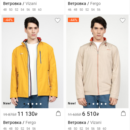
Ветровка
Vizani
Ветровка
Fergo
48
50
52
54
56
58
60
46
48
50
52
54
56
-44%
-44%
New!
New!
11 130
6 510
19 875
i
11 635
i
i
i
Ветровка
Fergo
Ветровка
Vizani
46
48
50
52
54
56
48
50
52
54
56
58
60