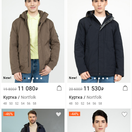
New!
New!
11 080
11 530
19 800
i
20 600
i
i
i
Куртка
Nortfolk
Куртка
Nortfolk
48
50
52
54
56
58
48
50
52
54
56
58
-46%
-44%