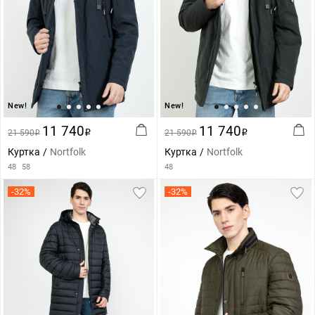
New!
New!
11 740
11 740
21 590
i
21 590
i
i
i
Куртка
Nortfolk
Куртка
Nortfolk
48
58
48
-32%
-32%