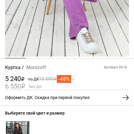
Куртка
Morozoff
Артикул 9916
5 240
-48%
10 090
по ДК
i
i
6 550
i
без ДК
Оформить ДК. Скидка при первой покупке
Выберите свой цвет и размер