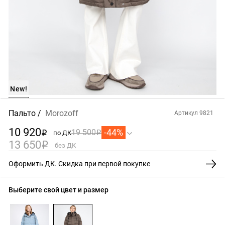
New!
Пальто
Morozoff
Артикул 9821
10 920
-44%
19 500
по ДК
i
i
13 650
i
без ДК
Оформить ДК. Скидка при первой покупке
Выберите свой цвет и размер