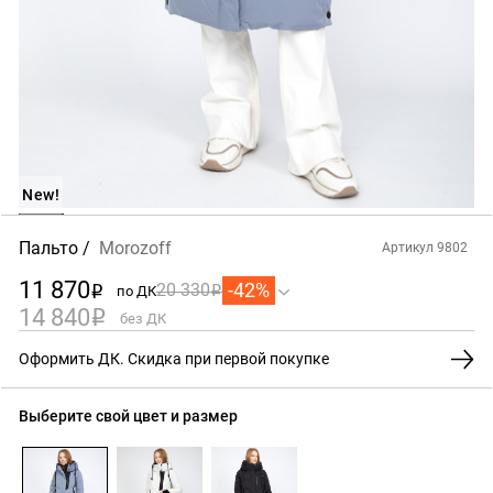
New!
Пальто
Morozoff
Артикул 9802
11 870
-42%
20 330
по ДК
i
i
14 840
i
без ДК
Оформить ДК. Скидка при первой покупке
Выберите свой цвет и размер