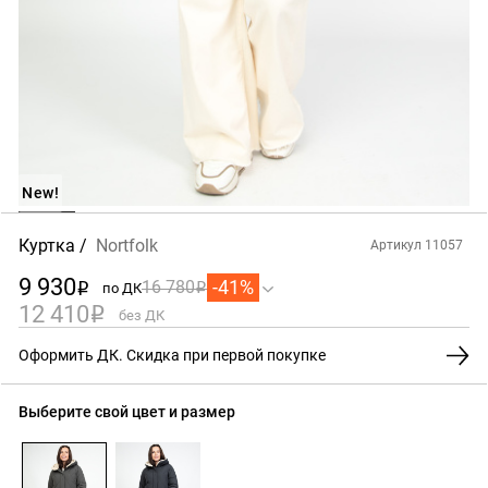
New!
Куртка
Nortfolk
Артикул 11057
9 930
-41%
16 780
по ДК
i
i
12 410
i
без ДК
Оформить ДК. Скидка при первой покупке
Выберите свой цвет и размер