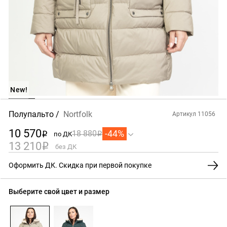
New!
Полупальто
Nortfolk
Артикул 11056
10 570
-44%
18 880
по ДК
i
i
13 210
i
без ДК
Оформить ДК. Скидка при первой покупке
Выберите свой цвет и размер