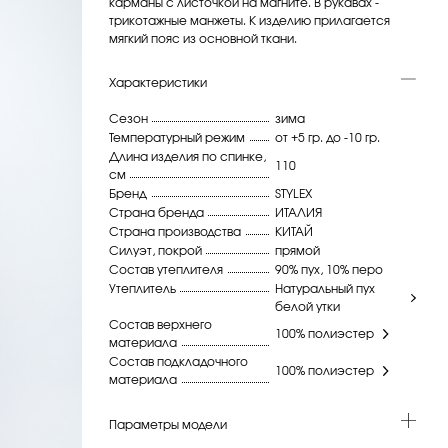
карманы с листочкой на магните. В рукавах -
трикотажные манжеты. К изделию прилагается
мягкий пояс из основной ткани.
Характеристики
Сезон
зима
Температурный режим
от +5 гр. до -10 гр.
Длина изделия по спинке,
110
см
Бренд
STYLEX
Страна бренда
ИТАЛИЯ
Страна производства
КИТАЙ
Силуэт, покрой
прямой
Состав утеплителя
90% пух, 10% перо
Утеплитель
Натуральный пух
белой утки
Состав верхнего
100% полиэстер
материала
Состав подкладочного
100% полиэстер
материала
Параметры модели