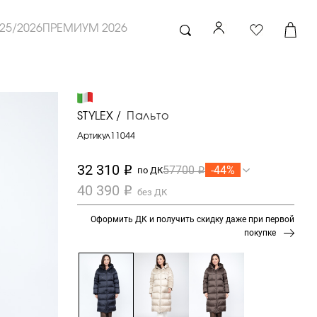
25/2026
ПРЕМИУМ 2026
STYLEX /
Пальто
Артикул
11044
32 310
-44%
57700
i
по ДК
i
40 390
i
без ДК
Оформить ДК и получить скидку даже при первой
покупке