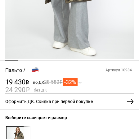
Пальто
Артикул 10984
19 430
-32%
28 580
по ДК
i
i
24 290
i
без ДК
Оформить ДК. Скидка при первой покупке
Выберите свой цвет и размер