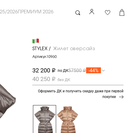
25/2026
ПРЕМИУМ 2026
STYLEX /
Жилет оверсайз
Артикул
10960
32 200
-44%
57500
i
по ДК
i
40 250
i
без ДК
Оформить ДК и получить скидку даже при первой
покупке