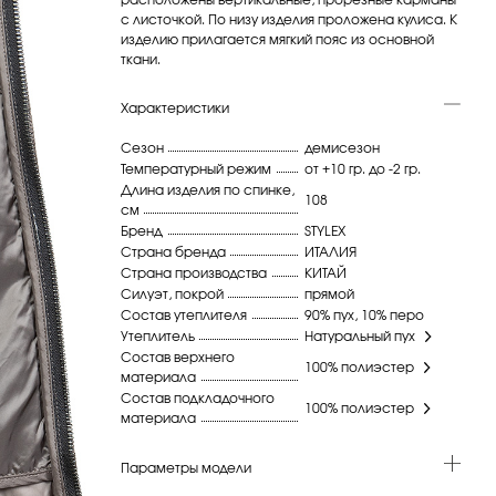
с листочкой. По низу изделия проложена кулиса. К
изделию прилагается мягкий пояс из основной
ткани.
Характеристики
Сезон
демисезон
Температурный режим
от +10 гр. до -2 гр.
Длина изделия по спинке,
108
см
Бренд
STYLEX
Страна бренда
ИТАЛИЯ
Страна производства
КИТАЙ
Силуэт, покрой
прямой
Состав утеплителя
90% пух, 10% перо
Утеплитель
Натуральный пух
Состав верхнего
100% полиэстер
материала
Состав подкладочного
100% полиэстер
материала
Параметры модели