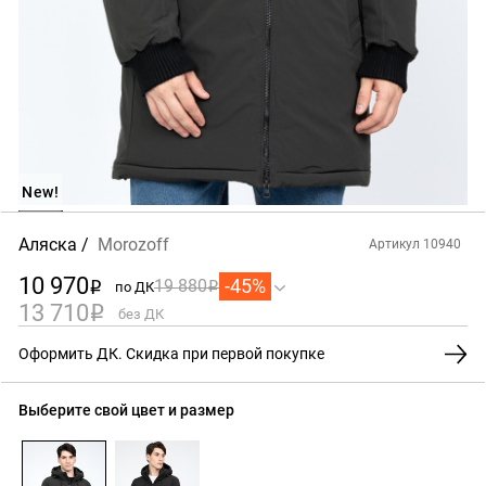
New!
Аляска
Morozoff
Артикул 10940
10 970
-45%
19 880
по ДК
i
i
13 710
i
без ДК
Оформить ДК. Скидка при первой покупке
Выберите свой цвет и размер