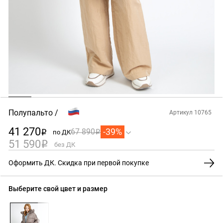
Полупальто
Артикул 10765
41 270
-39%
67 890
по ДК
i
i
51 590
i
без ДК
Оформить ДК. Скидка при первой покупке
Выберите свой цвет и размер