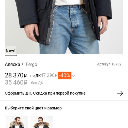
New!
Аляска
Fergo
Артикул 10732
28 370
-40%
47 290
по ДК
i
i
35 460
i
без ДК
Оформить ДК. Скидка при первой покупке
Выберите свой цвет и размер