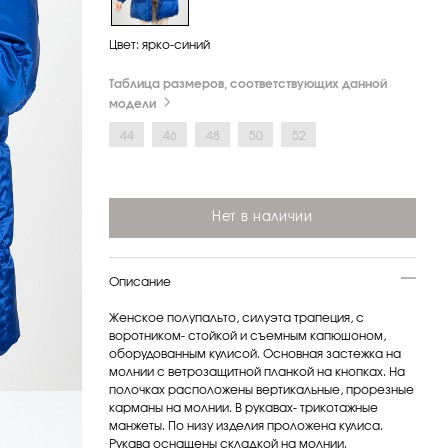
Цвет:
ярко-синий
Таблица размеров, соответствующих данной
модели
44
46
48
50
52
Нет в наличии
Описание
Женское полупальто, силуэта трапеция, с
воротником- стойкой и съемным капюшоном,
оборудованным кулисой. Основная застежка на
молнии с ветрозащитной планкой на кнопках. На
полочках расположены вертикальные, прорезные
карманы на молнии. В рукавах- трикотажные
манжеты. По низу изделия проложена кулиса.
Рукава оснащены складкой на молнии.