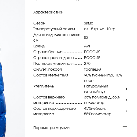
Характеристики
Сезон
зима
Температурный режим
от +5 гр. до -10 гр.
Длина изделия по спинке,
82
см
Бренд
AVI
Страна бренда
РОССИЯ
Страна производства
РОССИЯ
Плотность утеплителя
270
Силуэт, покрой
трапеция
Состав утеплителя
90% гусиный пух, 10%
перо
Утеплитель
Натуральный
гусиный пух
Состав верхнего
35% полиамид, 65%
материала
полиэстер
Состав подкладочного
45%нейлон,
материала
55%полиэстер
Параметры модели