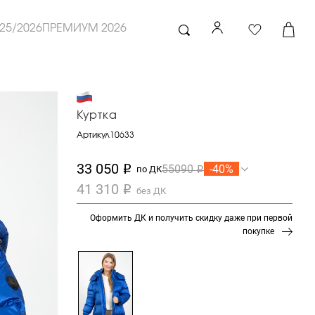
25/2026
ПРЕМИУМ 2026
Куртка
Артикул
10633
33 050
-40%
55090
i
по ДК
i
41 310
i
без ДК
Оформить ДК и получить скидку даже при первой
покупке