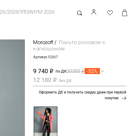
25/2026
ПРЕМИУМ 2026
Morozoff /
Пальто розовое с
капюшоном
Артикул
10367
9 740
-52%
20300
i
по ДК
i
12 180
i
без ДК
Оформить ДК и получить скидку даже при первой
покупке