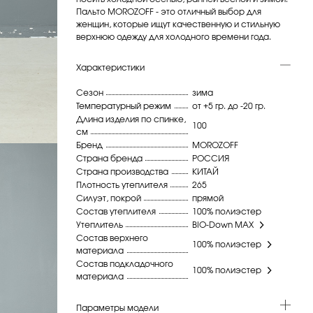
Пальто MOROZOFF - это отличный выбор для
женщин, которые ищут качественную и стильную
верхнюю одежду для холодного времени года.
Характеристики
Сезон
зима
Температурный режим
от +5 гр. до -20 гр.
Длина изделия по спинке,
100
см
Бренд
MOROZOFF
Страна бренда
РОССИЯ
Страна производства
КИТАЙ
Плотность утеплителя
265
Силуэт, покрой
прямой
Состав утеплителя
100% полиэстер
Утеплитель
BIO-Down MAX
Состав верхнего
100% полиэстер
материала
Состав подкладочного
100% полиэстер
материала
Параметры модели