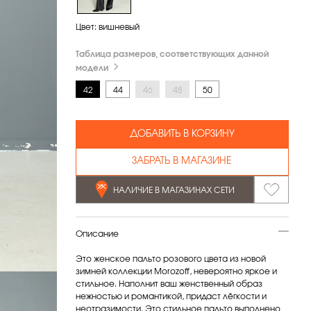
Цвет:
вишневый
Таблица размеров, соответствующих данной
модели
42
44
46
48
50
ДОБАВИТЬ В КОРЗИНУ
ЗАБРАТЬ В МАГАЗИНЕ
НАЛИЧИЕ В МАГАЗИНАХ СЕТИ
Описание
Это женское пальто розового цвета из новой
зимней коллекции Morozoff, невероятно яркое и
стильное. Наполнит ваш женственный образ
нежностью и романтикой, придаст лёгкости и
неотразимости. Это стильное пальто выполнено