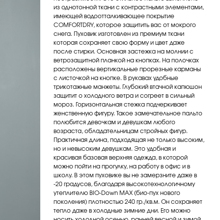
из однотонной ткани с контрастными элементами,
имеющей водоотталкивающее покрытие
COMFORTDRY, которое защитить вас от мокрого
снега. Пуховик изготовлен из премиум ткани
которая сохраняет свою форму и цвет даже
после стирки. Основная застежка на молнии с
ветрозащитной планкой на кнопках. На полочках
расположены вертикальные прорезные карманы
с листочкой на кнопке. В рукавах удобные
трикотажные манжеты. Глубокий втачной капюшон
защитит о холодного ветра и согреет в сильный
мороз. Горизонтальная стежка подчеркивает
женственную фигуру. Такое замечательное пальто
полюбится девочкам и девушкам любого
возраста, обладательницам стройных фигур.
Практичная длина, подходящая не только высоким,
но и невысоким девушкам. Это удобная и
красивая базовая верхняя одежда, в которой
можно пойти на прогулку, на работу в офис и в
школу. В этом пуховике вы не замерзните даже в
-20 градусов, благодаря высокотехнологичному
утеплителю BIO-Down MAX (био-пух нового
поколения) плотностью 240 гр./кв.м. Он сохраняет
тепло даже в холодные зимние дни. Его можно
носить холодной осенью, ранней весной и зимой.