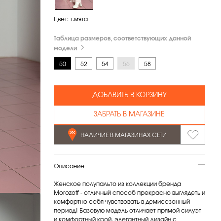
Цвет:
т.мята
Таблица размеров, соответствующих данной
модели
50
52
54
56
58
ДОБАВИТЬ В КОРЗИНУ
ЗАБРАТЬ В МАГАЗИНЕ
НАЛИЧИЕ В МАГАЗИНАХ СЕТИ
Описание
Женское полупальто из коллекции бренда
Morozoff - отличный способ прекрасно выглядеть и
комфортно себя чувствовать в демисезонный
период! Базовую модель отличает прямой силуэт
и комфортный крой, элегантный дизайн с