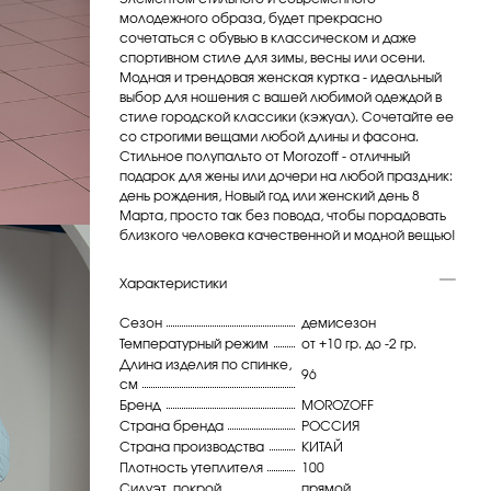
молодежного образа, будет прекрасно
сочетаться с обувью в классическом и даже
спортивном стиле для зимы, весны или осени.
Модная и трендовая женская куртка - идеальный
выбор для ношения с вашей любимой одеждой в
стиле городской классики (кэжуал). Сочетайте ее
со строгими вещами любой длины и фасона.
Стильное полупальто от Morozoff - отличный
подарок для жены или дочери на любой праздник:
день рождения, Новый год или женский день 8
Марта, просто так без повода, чтобы порадовать
близкого человека качественной и модной вещью!
Характеристики
Сезон
демисезон
Температурный режим
от +10 гр. до -2 гр.
Длина изделия по спинке,
96
см
Бренд
MOROZOFF
Страна бренда
РОССИЯ
Страна производства
КИТАЙ
Плотность утеплителя
100
Силуэт, покрой
прямой