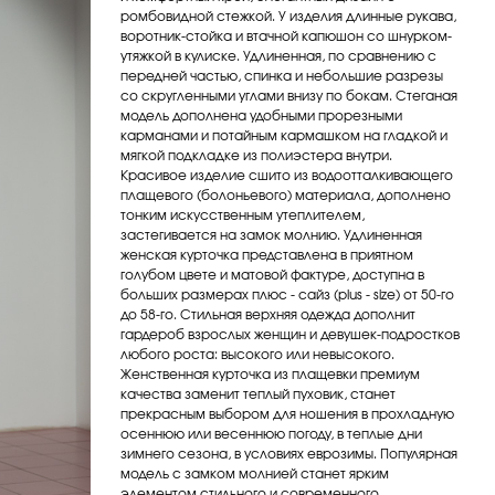
ромбовидной стежкой. У изделия длинные рукава,
воротник-стойка и втачной капюшон со шнурком-
утяжкой в кулиске. Удлиненная, по сравнению с
передней частью, спинка и небольшие разрезы
со скругленными углами внизу по бокам. Стеганая
модель дополнена удобными прорезными
карманами и потайным кармашком на гладкой и
мягкой подкладке из полиэстера внутри.
Красивое изделие сшито из водоотталкивающего
плащевого (болоньевого) материала, дополнено
тонким искусственным утеплителем,
застегивается на замок молнию. Удлиненная
женская курточка представлена в приятном
голубом цвете и матовой фактуре, доступна в
больших размерах плюс - сайз (plus - size) от 50-го
до 58-го. Стильная верхняя одежда дополнит
гардероб взрослых женщин и девушек-подростков
любого роста: высокого или невысокого.
Женственная курточка из плащевки премиум
качества заменит теплый пуховик, станет
прекрасным выбором для ношения в прохладную
осеннюю или весеннюю погоду, в теплые дни
зимнего сезона, в условиях еврозимы. Популярная
модель с замком молнией станет ярким
элементом стильного и современного