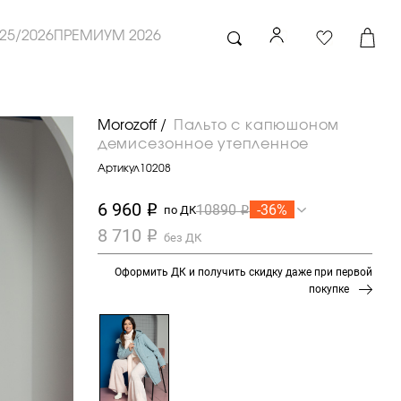
25/2026
ПРЕМИУМ 2026
Morozoff /
Пальто с капюшоном
демисезонное утепленное
Артикул
10208
6 960
-36%
10890
i
по ДК
i
8 710
i
без ДК
Оформить ДК и получить скидку даже при первой
покупке