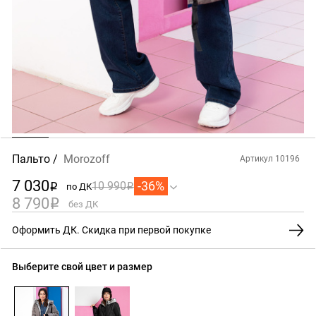
Пальто
Morozoff
Артикул 10196
7 030
-36%
10 990
по ДК
i
i
8 790
i
без ДК
Оформить ДК. Скидка при первой покупке
Выберите свой цвет и размер