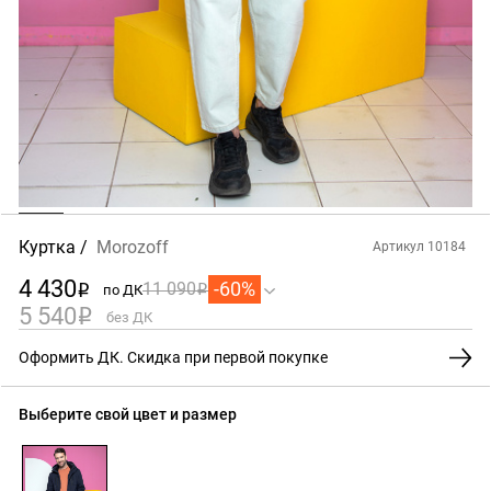
Куртка
Morozoff
Артикул 10184
4 430
-60%
11 090
по ДК
i
i
5 540
i
без ДК
Оформить ДК. Скидка при первой покупке
Выберите свой цвет и размер