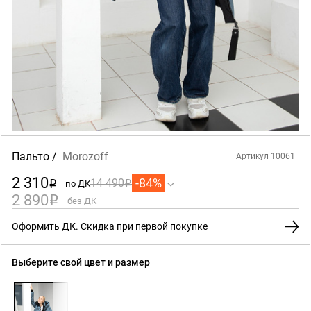
Пальто
Morozoff
Артикул 10061
2 310
-84%
14 490
по ДК
i
i
2 890
i
без ДК
Оформить ДК. Скидка при первой покупке
Выберите свой цвет и размер