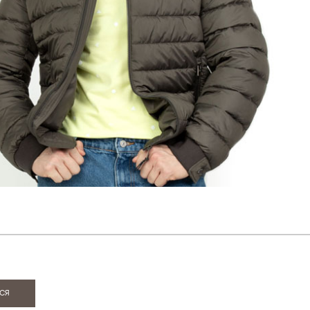
ИЯ
ся