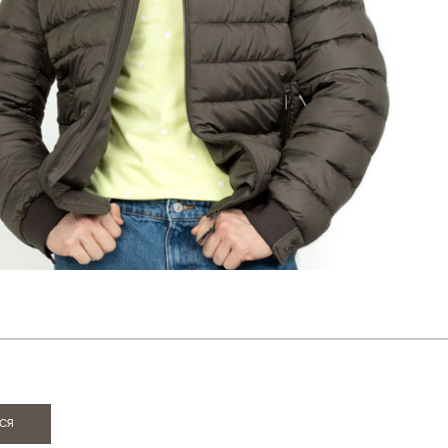
ИЯ
ся