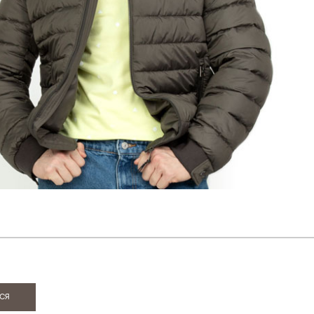
ИЯ
ся