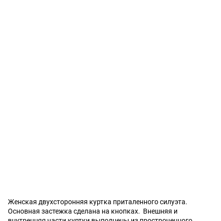
Женская двухсторонняя куртка приталенного силуэта.
Основная застежка сделана на кнопках. Внешняя и
внутренняя части куртки выполнены из простроченного