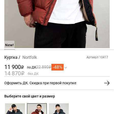
New!
Куртка
Nortfolk
Артикул 10417
11 900
-48%
22 890
по ДК
i
i
14 870
i
без ДК
Оформить ДК. Скидка при первой покупке
Выберите свой цвет и размер