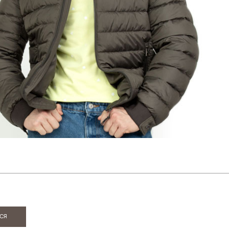
ИЯ
ся