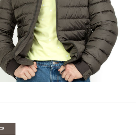
ИЯ
ся